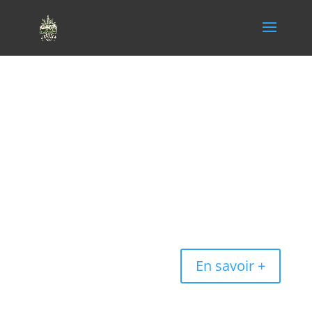
321 CBD
321 cbd propose 50% + la livraison gratuite sans
minimum d’achat, ca donne déjà envie. Des jolies
packaging, un site épuré, on voit tout ca plus bas.
En savoir +