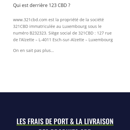
Qui est derrière 123 CBD ?
www.321cbd.com est la propriété de la société
321CBD immatriculée au Luxembourg sous le
numéro B232323. Siège social de 321CBD : 127 rue
de l’Alzette – L-4011 Esch-sur-Alzette – Luxembourg
On en sait pas plus…
LES FRAIS DE PORT & LA LIVRAISON